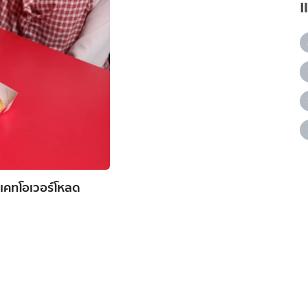
 แคทโอเวอร์โหลด