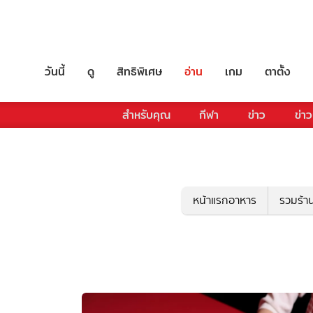
วันนี้
ดู
สิทธิพิเศษ
อ่าน
เกม
ตาตั้ง
สำหรับคุณ
กีฬา
ข่าว
ข่าว
หน้าแรกอาหาร
รวมร้า