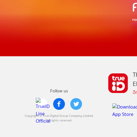
T
E
Follow us
อ
Copyright © True Digital Group Company Limited.
All rights reserved