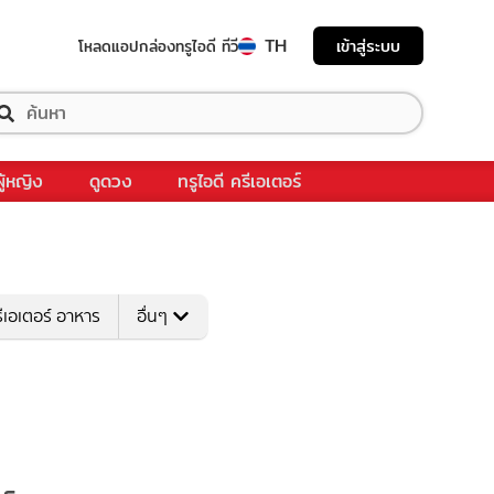
TH
เข้าสู่ระบบ
โหลดแอป
กล่องทรูไอดี ทีวี
ผู้หญิง
ดูดวง
ทรูไอดี ครีเอเตอร์
ีเอเตอร์ อาหาร
อื่นๆ