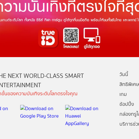
วันนี้
HE NEXT WORLD-CLASS SMART
NTERTAINMENT
สิทธิพิเศษ
ีกขั้นของความบันเทิงระดับโลกตรงใจคุณ
เกม
ช้อปปิ้ง
กล่องทรูไอ
บริการช่ว