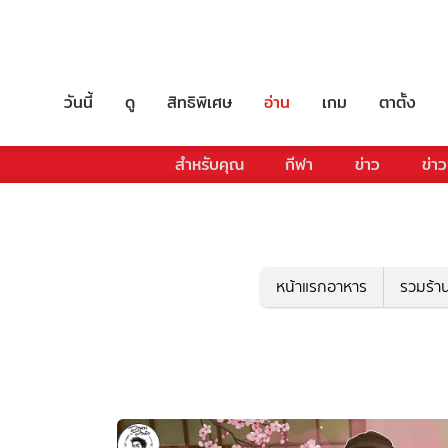
วันนี้
ดู
สิทธิพิเศษ
อ่าน
เกม
ตาตั้ง
สำหรับคุณ
กีฬา
ข่าว
ข่าว
หน้าแรกอาหาร
รวมร้า