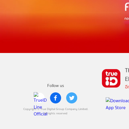
T
E
Follow us
อ
Copyright © True Digital Group Company Limited.
All rights reserved