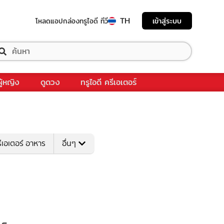
TH
เข้าสู่ระบบ
โหลดแอป
กล่องทรูไอดี ทีวี
ผู้หญิง
ดูดวง
ทรูไอดี ครีเอเตอร์
ีเอเตอร์ อาหาร
อื่นๆ