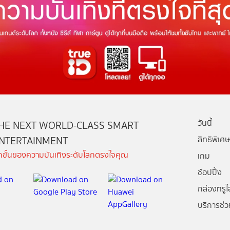
วันนี้
HE NEXT WORLD-CLASS SMART
NTERTAINMENT
สิทธิพิเศษ
ีกขั้นของความบันเทิงระดับโลกตรงใจคุณ
เกม
ช้อปปิ้ง
กล่องทรูไอ
บริการช่ว