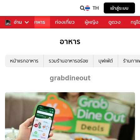
TH
เข้าสู่ระบบ
วงการเพลง
อ่าน
อาหาร
ท่องเที่ยว
ผู้หญิง
ดูดวง
ทรูไ
อาหาร
หน้าแรกอาหาร
รวมร้านอาหารอร่อย
บุฟเฟ่ต์
ร้านกา
grabdineout