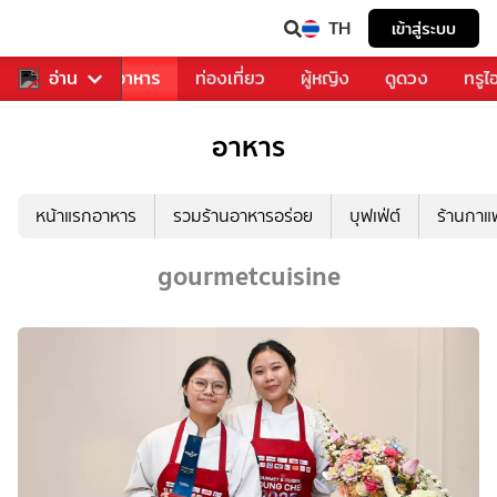
TH
เข้าสู่ระบบ
วงการเพลง
อ่าน
อาหาร
ท่องเที่ยว
ผู้หญิง
ดูดวง
ทรูไ
อาหาร
หน้าแรกอาหาร
รวมร้านอาหารอร่อย
บุฟเฟ่ต์
ร้านกา
gourmetcuisine