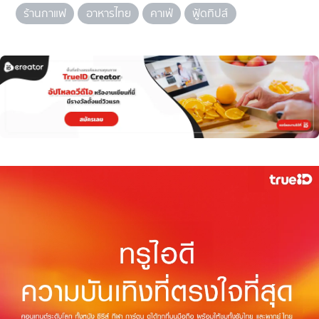
ร้านกาแฟ
อาหารไทย
คาเฟ่
ฟู้ดทิปส์