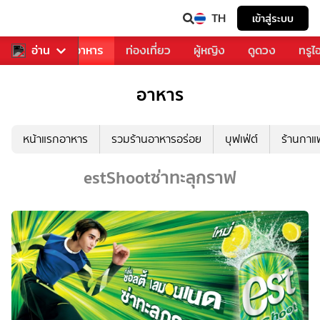
TH
เข้าสู่ระบบ
วงการเพลง
อ่าน
อาหาร
ท่องเที่ยว
ผู้หญิง
ดูดวง
ทรูไ
อาหาร
หน้าแรกอาหาร
รวมร้านอาหารอร่อย
บุฟเฟ่ต์
ร้านกา
estShootซ่าทะลุกราฟ