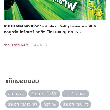
เอส ปลุกพลังซ่า เปิดตัว est Shoot Salty Lemonade ผนึก
กลยุทธ์สปอร์ตมาร์เก็ตติ้ง เปิดแคมเปญบาส 3x3
ข่าวประชาสัมพันธ์
19 พ.ค. 69
แท็กยอดนิยม
สูตรอาหาร
ร้านอาหารใกล้ฉัน
รวมร้านอาหาร
ร้านอาหารกรุงเทพ
กรุงเทพ
ร้านอาหารในห้าง