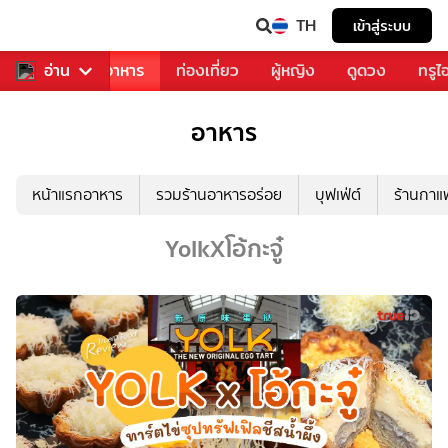
TH
เข้าสู่ระบบ
วงการเพลง
อ่าน
อาหาร
ท่องเที่ยว
ผู้หญิง
ดูดวง
ทรูไ
อาหาร
หน้าแรกอาหาร
รวมร้านอาหารอร่อย
บุฟเฟ่ต์
ร้านกา
YolkXโอ้กะจู๋