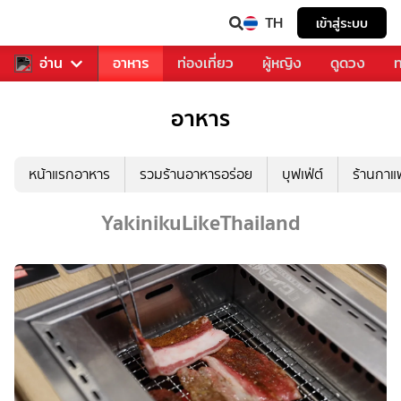
TH
เข้าสู่ระบบ
สารวงการเพลง
อ่าน
อาหาร
ท่องเที่ยว
ผู้หญิง
ดูดวง
ท
อาหาร
หน้าแรกอาหาร
รวมร้านอาหารอร่อย
บุฟเฟ่ต์
ร้านกา
YakinikuLikeThailand