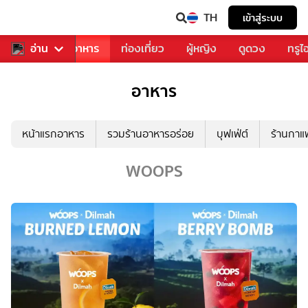
TH
เข้าสู่ระบบ
วงการเพลง
อ่าน
อาหาร
ท่องเที่ยว
ผู้หญิง
ดูดวง
ทรูไ
อาหาร
หน้าแรกอาหาร
รวมร้านอาหารอร่อย
บุฟเฟ่ต์
ร้านกา
WOOPS