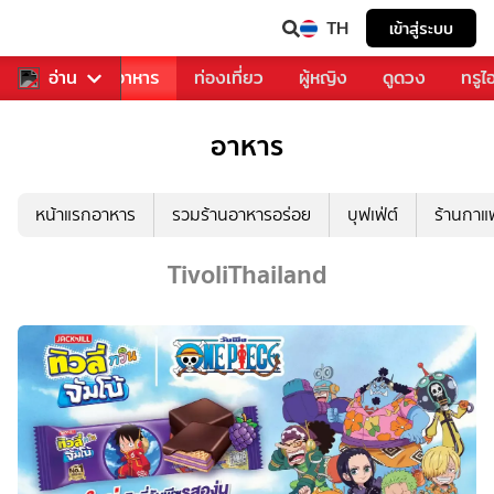
TH
เข้าสู่ระบบ
วงการเพลง
อ่าน
อาหาร
ท่องเที่ยว
ผู้หญิง
ดูดวง
ทรูไ
อาหาร
หน้าแรกอาหาร
รวมร้านอาหารอร่อย
บุฟเฟ่ต์
ร้านกา
TivoliThailand