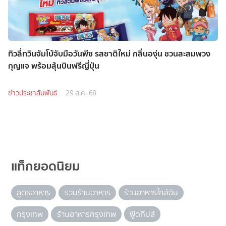
ทิวลี่ทวินจัมโบ้จับมือวันพีซ รสชาติใหม่ กลิ่นองุ่น ชวนสะสมพวง
กุญแจ พร้อมลุ้นบินฟรีญี่ปุ่น
ข่าวประชาสัมพันธ์
29 ส.ค. 68
แท็กยอดนิยม
สูตรอาหาร
รวมร้านอาหาร
ร้านอาหารใกล้ฉัน
กรุงเทพ
ร้านอาหารกรุงเทพ
ฟู้ดทิปส์