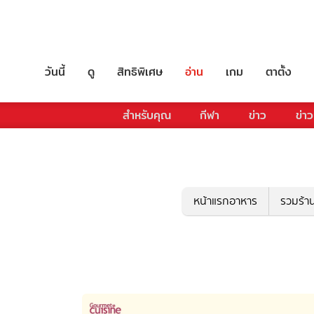
วันนี้
ดู
สิทธิพิเศษ
อ่าน
เกม
ตาตั้ง
สำหรับคุณ
กีฬา
ข่าว
ข่าว
หน้าแรกอาหาร
รวมร้า