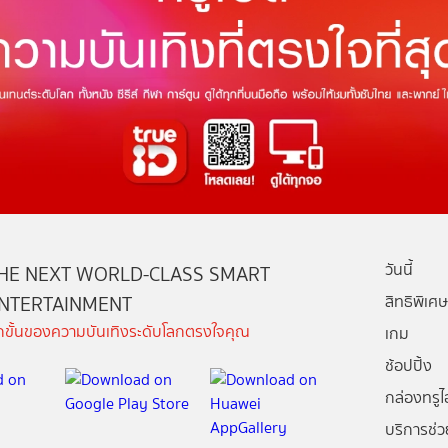
วันนี้
HE NEXT WORLD-CLASS SMART
NTERTAINMENT
สิทธิพิเศษ
ีกขั้นของความบันเทิงระดับโลกตรงใจคุณ
เกม
ช้อปปิ้ง
กล่องทรูไอ
บริการช่ว