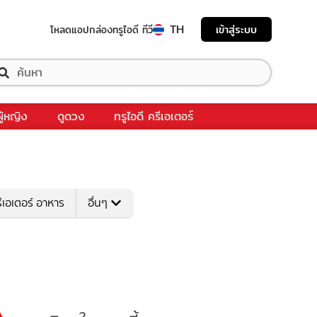
TH
เข้าสู่ระบบ
โหลดแอป
กล่องทรูไอดี ทีวี
ผู้หญิง
ดูดวง
ทรูไอดี ครีเอเตอร์
ีเอเตอร์ อาหาร
อื่นๆ