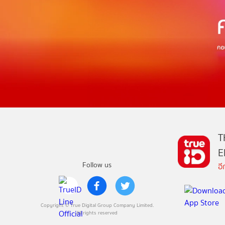
T
E
Follow us
อ
Copyright © True Digital Group Company Limited.
All rights reserved