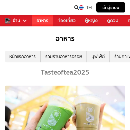
TH
เข้าสู่ระบบ
สารวงการเพลง
อ่าน
อาหาร
ท่องเที่ยว
ผู้หญิง
ดูดวง
ท
อาหาร
หน้าแรกอาหาร
รวมร้านอาหารอร่อย
บุฟเฟ่ต์
ร้านกา
Tasteoftea2025