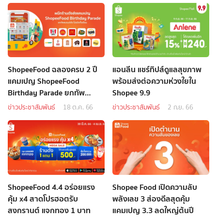
ShopeeFood ฉลองครบ 2 ปี
แอนลีน แชร์ทิปส์ดูแลสุขภาพ
แคมเปญ ShopeeFood
พร้อมส่งต่อความห่วงใยใน
Birthday Parade ยกทัพ
Shopee 9.9
แบรนด์ดัง โปรปังทั้งเดือน
ข่าวประชาสัมพันธ์
18 ต.ค. 66
ข่าวประชาสัมพันธ์
2 ก.ย. 66
ShopeeFood 4.4 อร่อยแรง
Shopee Food เปิดความลับ
คุ้ม x4 สาดโปรฮอตรับ
พลังเลข 3 ส่องดีลสุดคุ้ม
สงกรานต์ แจกทอง 1 บาท
แคมเปญ 3.3 ลดใหญ่ต้นปี