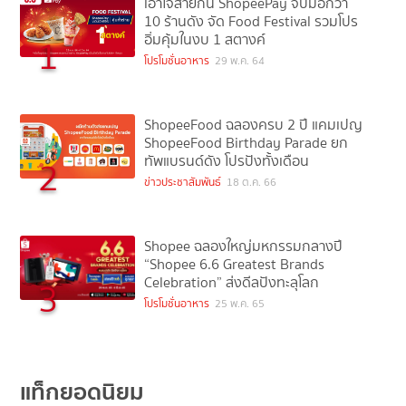
เอาใจสายกิน ShopeePay จับมือกว่า
10 ร้านดัง จัด Food Festival รวมโปร
อิ่มคุ้มในงบ 1 สตางค์
1
โปรโมชั่นอาหาร
29 พ.ค. 64
ShopeeFood ฉลองครบ 2 ปี แคมเปญ
ShopeeFood Birthday Parade ยก
ทัพแบรนด์ดัง โปรปังทั้งเดือน
2
ข่าวประชาสัมพันธ์
18 ต.ค. 66
Shopee ฉลองใหญ่มหกรรมกลางปี
“Shopee 6.6 Greatest Brands
Celebration” ส่งดีลปังทะลุโลก
3
โปรโมชั่นอาหาร
25 พ.ค. 65
แท็กยอดนิยม