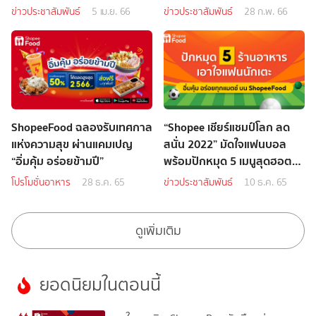
ข่าวประชาสัมพันธ์
5 เม.ย. 66
ข่าวประชาสัมพันธ์
28 ก.พ. 66
ShopeeFood ฉลองรับเทศกาล
“Shopee เชียร์แชมป์โลก ลด
แห่งความสุข ผ่านแคมเปญ
สนั่น 2022” มัดใจแฟนบอล
“อิ่มคุ้ม อร่อยข้ามปี”
พร้อมปักหมุด 5 เมนูสุดฮอต
บน ShopeeFood
โปรโมชั่นอาหาร
28 ธ.ค. 65
ข่าวประชาสัมพันธ์
10 ธ.ค. 65
ดูเพิ่มเติม
ยอดนิยมในตอนนี้