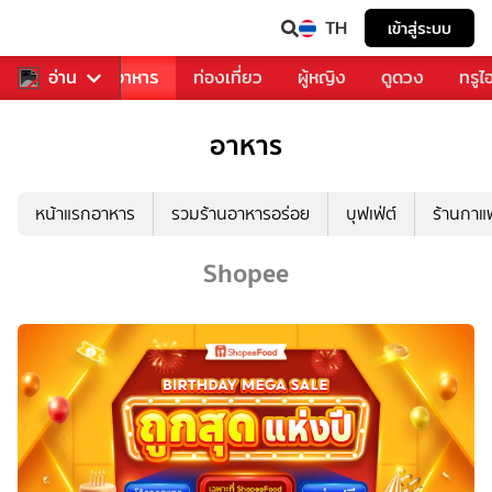
TH
เข้าสู่ระบบ
วงการเพลง
อ่าน
อาหาร
ท่องเที่ยว
ผู้หญิง
ดูดวง
ทรูไ
อาหาร
หน้าแรกอาหาร
รวมร้านอาหารอร่อย
บุฟเฟ่ต์
ร้านกา
Shopee