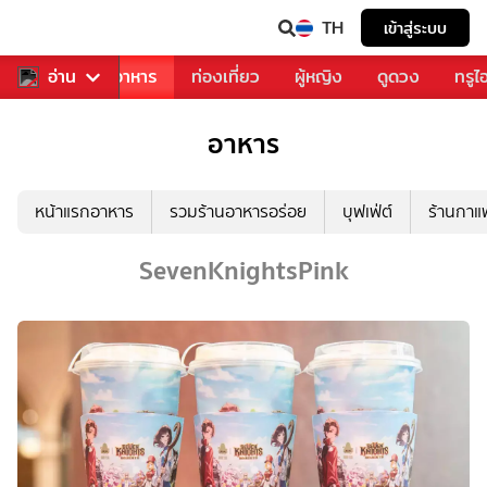
TH
เข้าสู่ระบบ
วงการเพลง
อ่าน
อาหาร
ท่องเที่ยว
ผู้หญิง
ดูดวง
ทรูไ
อาหาร
หน้าแรกอาหาร
รวมร้านอาหารอร่อย
บุฟเฟ่ต์
ร้านกา
SevenKnightsPink