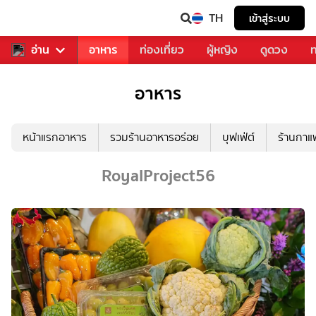
TH
เข้าสู่ระบบ
สารวงการเพลง
อ่าน
อาหาร
ท่องเที่ยว
ผู้หญิง
ดูดวง
ท
อาหาร
หน้าแรกอาหาร
รวมร้านอาหารอร่อย
บุฟเฟ่ต์
ร้านกา
RoyalProject56