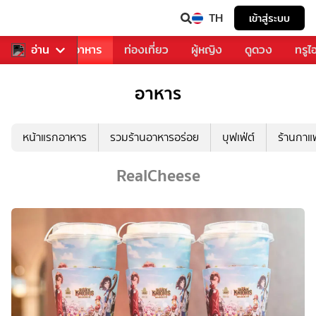
TH
เข้าสู่ระบบ
วงการเพลง
อ่าน
อาหาร
ท่องเที่ยว
ผู้หญิง
ดูดวง
ทรูไ
อาหาร
หน้าแรกอาหาร
รวมร้านอาหารอร่อย
บุฟเฟ่ต์
ร้านกา
RealCheese