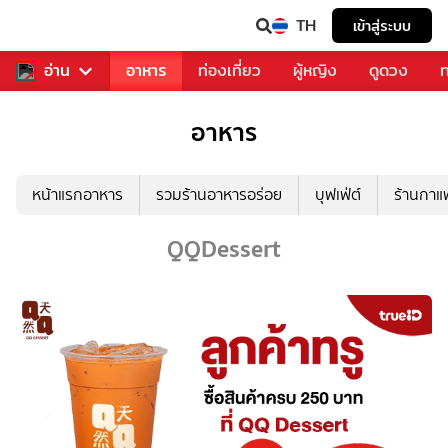
TH
เข้าสู่ระบบ
สารวงการเพลง
อ่าน
อาหาร
ท่องเที่ยว
ผู้หญิง
ดูดวง
ท
อาหาร
หน้าแรกอาหาร
รวมร้านอาหารอร่อย
บุฟเฟ่ต์
ร้านกา
QQDessert