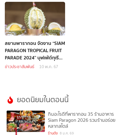
สยามพารากอน จัดงาน “SIAM
PARAGON TROPICAL FRUIT
PARADE 2024” บุฟเฟ่ต์ทุเรียน
10 วัน 70 รอบ!! ณ พาร์ค พา
ข่าวประชาสัมพันธ์
10 พ.ค. 67
รากอน
ยอดนิยมในตอนนี้
กินอะไรดีที่พารากอน 35 ร้านอาหาร
Siam Paragon 2026 รวมร้านอร่อย
หลากสไตล์
1
ร้านดัง
8 ม.ค. 69