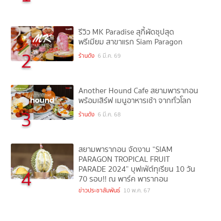
รีวิว MK Paradise สุกี้ผัดซุปสุด
พรีเมียม สาขาแรก Siam Paragon
2
ร้านดัง
6 มี.ค. 69
Another Hound Cafe สยามพารากอน
พร้อมเสิร์ฟ เมนูอาหารเช้า จากทั่วโลก
3
ร้านดัง
6 มี.ค. 68
สยามพารากอน จัดงาน “SIAM
PARAGON TROPICAL FRUIT
PARADE 2024” บุฟเฟ่ต์ทุเรียน 10 วัน
4
70 รอบ!! ณ พาร์ค พารากอน
ข่าวประชาสัมพันธ์
10 พ.ค. 67