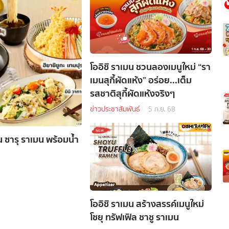
โออิชิ ราเมน ชวนลองเมนูใหม่ “รา
เมนสุกี้ผัดแห้ง” อร่อย...เต็ม
รสชาติสุกี้ผัดแห้งจริงๆ
ข่าวประชาสัมพันธ์
5 ก.ย. 68
อน ซารุ ราเมน พร้อมน้ำ
โออิชิ ราเมน สร้างสรรค์เมนูใหม่
โชยุ ทรัฟเฟิล ชาชู ราเมน