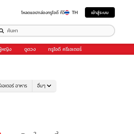
TH
เข้าสู่ระบบ
โหลดแอป
กล่องทรูไอดี ทีวี
ผู้หญิง
ดูดวง
ทรูไอดี ครีเอเตอร์
ีเอเตอร์ อาหาร
อื่นๆ