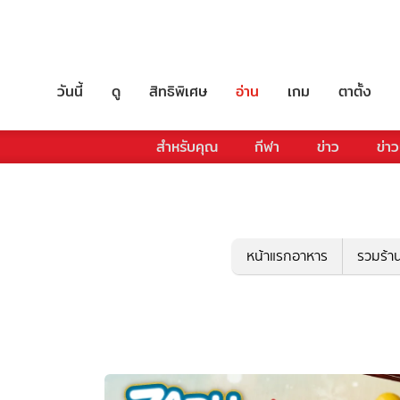
วันนี้
ดู
สิทธิพิเศษ
อ่าน
เกม
ตาตั้ง
สำหรับคุณ
กีฬา
ข่าว
ข่าว
หน้าแรกอาหาร
รวมร้า