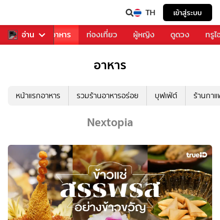
TH
เข้าสู่ระบบ
วงการเพลง
อ่าน
อาหาร
ท่องเที่ยว
ผู้หญิง
ดูดวง
ทรูไ
อาหาร
หน้าแรกอาหาร
รวมร้านอาหารอร่อย
บุฟเฟ่ต์
ร้านกา
Nextopia