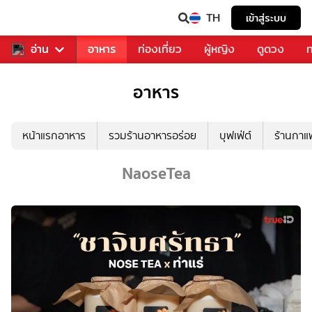
TH
เข้าสู่ระบบ
สารวงการเพลง
อ่าน
อาหาร
ท่องเที่ยว
ผู้หญิง
ดูดวง
ท
อาหาร
หน้าแรกอาหาร
รวมร้านอาหารอร่อย
บุฟเฟ่ต์
ร้านกา
NaoseTea