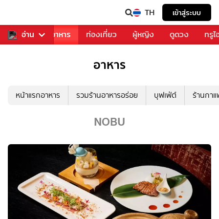
TH
เข้าสู่ระบบ
วงการเพลง
อ่าน
อาหาร
ท่องเที่ยว
ผู้หญิง
ดูดวง
ทรูไ
อาหาร
หน้าแรกอาหาร
รวมร้านอาหารอร่อย
บุฟเฟ่ต์
ร้านกา
NOBU