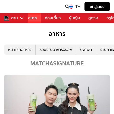
TH
เข้าสู่ระบบ
วงการเพลง
อ่าน
อาหาร
ท่องเที่ยว
ผู้หญิง
ดูดวง
ทรูไ
อาหาร
หน้าแรกอาหาร
รวมร้านอาหารอร่อย
บุฟเฟ่ต์
ร้านกา
MATCHASIGNATURE