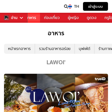
TH
เข้าสู่ระบบ
วงการเพลง
อ่าน
อาหาร
ท่องเที่ยว
ผู้หญิง
ดูดวง
ทรูไ
อาหาร
หน้าแรกอาหาร
รวมร้านอาหารอร่อย
บุฟเฟ่ต์
ร้านกา
LAWOI'