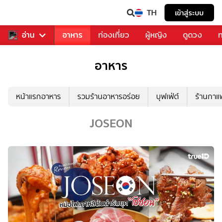
TH
เข้าสู่ระบบ
สารวงการเพลง
อ่าน
อาหาร
ท่องเที่ยว
ผู้หญิง
ดูดวง
ท
อาหาร
หน้าแรกอาหาร
รวมร้านอาหารอร่อย
บุฟเฟ่ต์
ร้านกา
JOSEON