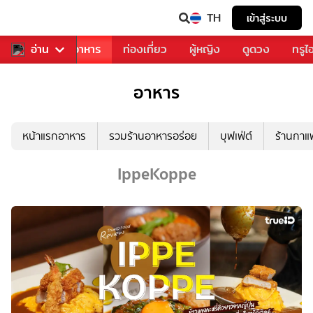
TH
เข้าสู่ระบบ
วงการเพลง
อ่าน
อาหาร
ท่องเที่ยว
ผู้หญิง
ดูดวง
ทรูไ
อาหาร
หน้าแรกอาหาร
รวมร้านอาหารอร่อย
บุฟเฟ่ต์
ร้านกา
IppeKoppe