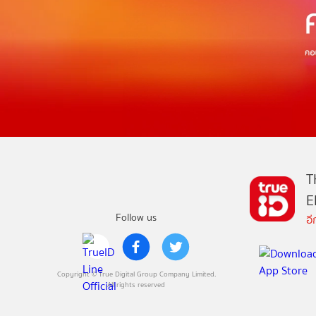
T
E
Follow us
อ
Copyright © True Digital Group Company Limited.
All rights reserved