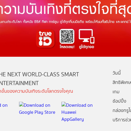
วันนี้
HE NEXT WORLD-CLASS SMART
NTERTAINMENT
สิทธิพิเศษ
ีกขั้นของความบันเทิงระดับโลกตรงใจคุณ
เกม
ช้อปปิ้ง
กล่องทรูไอ
บริการช่ว