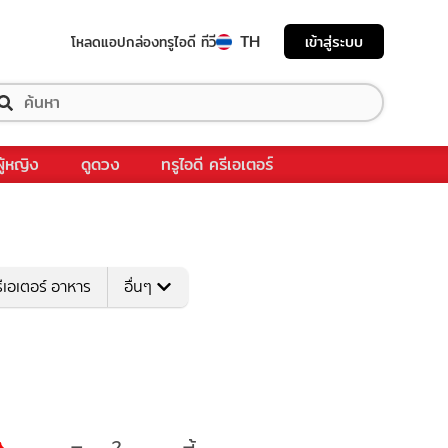
TH
เข้าสู่ระบบ
โหลดแอป
กล่องทรูไอดี ทีวี
ผู้หญิง
ดูดวง
ทรูไอดี ครีเอเตอร์
ีเอเตอร์ อาหาร
อื่นๆ