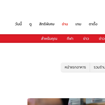
วันนี้
ดู
สิทธิพิเศษ
อ่าน
เกม
ตาตั้ง
สำหรับคุณ
กีฬา
ข่าว
ข่าว
หน้าแรกอาหาร
รวมร้า