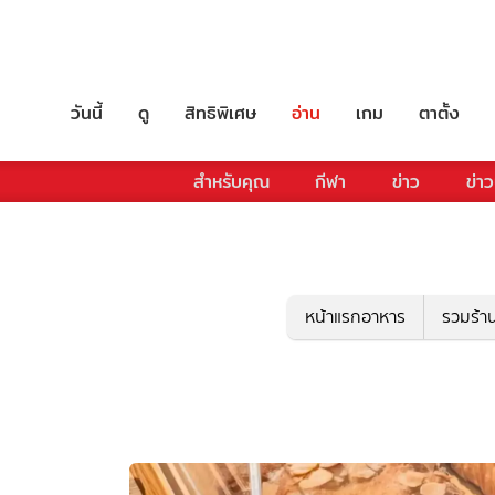
วันนี้
ดู
สิทธิพิเศษ
อ่าน
เกม
ตาตั้ง
สำหรับคุณ
กีฬา
ข่าว
ข่าว
หน้าแรกอาหาร
รวมร้า