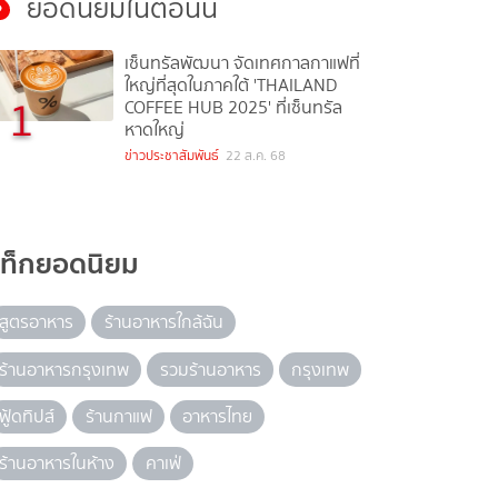
ยอดนิยมในตอนนี้
เซ็นทรัลพัฒนา จัดเทศกาลกาแฟที่
ใหญ่ที่สุดในภาคใต้ 'THAILAND
1
COFFEE HUB 2025' ที่เซ็นทรัล
หาดใหญ่
ข่าวประชาสัมพันธ์
22 ส.ค. 68
แท็กยอดนิยม
สูตรอาหาร
ร้านอาหารใกล้ฉัน
ร้านอาหารกรุงเทพ
รวมร้านอาหาร
กรุงเทพ
ฟู้ดทิปส์
ร้านกาแฟ
อาหารไทย
ร้านอาหารในห้าง
คาเฟ่