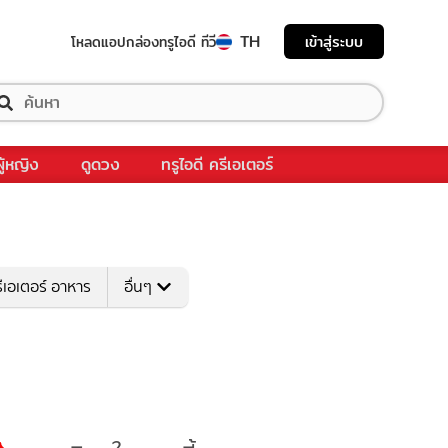
TH
เข้าสู่ระบบ
โหลดแอป
กล่องทรูไอดี ทีวี
ผู้หญิง
ดูดวง
ทรูไอดี ครีเอเตอร์
ีเอเตอร์ อาหาร
อื่นๆ