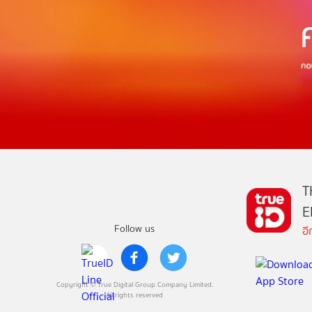
T
E
Follow us
อ
Copyright © True Digital Group Company Limited.
All rights reserved