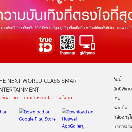
วันนี้
HE NEXT WORLD-CLASS SMART
NTERTAINMENT
สิทธิพิเศษ
ีกขั้นของความบันเทิงระดับโลกตรงใจคุณ
เกม
ช้อปปิ้ง
กล่องทรูไอ
บริการช่ว