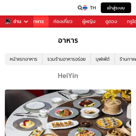
TH
เข้าสู่ระบบ
วงการเพลง
อ่าน
อาหาร
ท่องเที่ยว
ผู้หญิง
ดูดวง
ทรูไ
อาหาร
หน้าแรกอาหาร
รวมร้านอาหารอร่อย
บุฟเฟ่ต์
ร้านกา
HeiYin