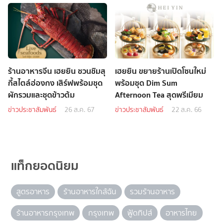
ร้านอาหารจีน เฮยยิน ชวนชิมสุ
เฮยยิน ขยายร้านเปิดโซนใหม่
กี้สไตล์ฮ่องกง เสิร์ฟพร้อมชุด
พร้อมชุด Dim Sum
ผักรวมและชุดข้าวต้ม
Afternoon Tea สุดพรีเมียม
ข่าวประชาสัมพันธ์
26 ส.ค. 67
ข่าวประชาสัมพันธ์
22 ส.ค. 66
แท็กยอดนิยม
สูตรอาหาร
ร้านอาหารใกล้ฉัน
รวมร้านอาหาร
ร้านอาหารกรุงเทพ
กรุงเทพ
ฟู้ดทิปส์
อาหารไทย