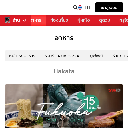
TH
เข้าสู่ระบบ
วงการเพลง
อ่าน
อาหาร
ท่องเที่ยว
ผู้หญิง
ดูดวง
ทรูไ
อาหาร
หน้าแรกอาหาร
รวมร้านอาหารอร่อย
บุฟเฟ่ต์
ร้านกา
Hakata