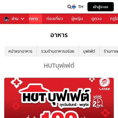
TH
เข้าสู่ระบบ
วงการเพลง
อ่าน
อาหาร
ท่องเที่ยว
ผู้หญิง
ดูดวง
ทรูไ
อาหาร
หน้าแรกอาหาร
รวมร้านอาหารอร่อย
บุฟเฟ่ต์
ร้านกา
HUTบุฟเฟต์