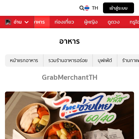
TH
เข้าสู่ระบบ
วงการเพลง
อ่าน
อาหาร
ท่องเที่ยว
ผู้หญิง
ดูดวง
ทรูไ
อาหาร
หน้าแรกอาหาร
รวมร้านอาหารอร่อย
บุฟเฟ่ต์
ร้านกา
GrabMerchantTH