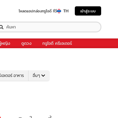
TH
เข้าสู่ระบบ
โหลดแอป
กล่องทรูไอดี ทีวี
ผู้หญิง
ดูดวง
ทรูไอดี ครีเอเตอร์
ีเอเตอร์ อาหาร
อื่นๆ