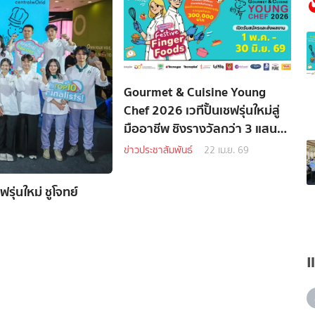
Gourmet & Cuisine Young
Chef 2026 เวทีปั้นเชฟรุ่นใหม่สู่
มืออาชีพ ชิงรางวัลกว่า 3 แสน
บาท เปิดรับสมัคร พ.ค.นี้
ข่าวประชาสัมพันธ์
22 เม.ย. 69
ุ่นใหม่ ชูโจทย์