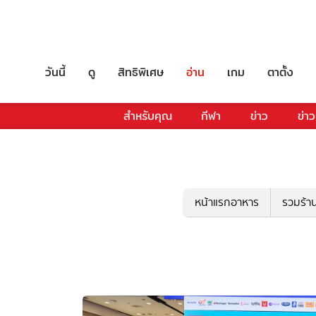
วันนี้
ดู
สิทธิพิเศษ
อ่าน
เกม
ตาตั้ง
สำหรับคุณ
กีฬา
ข่าว
ข่าว
หน้าแรกอาหาร
รวมร้า