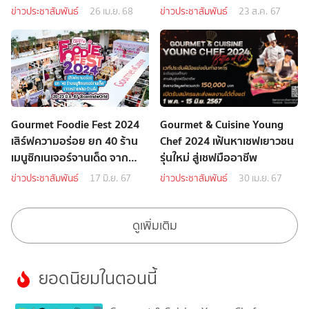
กว่า 3 แสนบาท
2024 : Food is a Love
ข่าวประชาสัมพันธ์
26 เม.ย. 68
ข่าวประชาสัมพันธ์
23 ส.ค. 67
Language
Gourmet Foodie Fest 2024
Gourmet & Cuisine Young
เสิร์ฟความอร่อย ยก 40 ร้าน
Chef 2024 เฟ้นหาเชฟเยาวชน
เมนูซิกเนเจอร์จานเด็ด จาก
รุ่นใหม่ สู่เชฟมืออาชีพ
เหล่าเชฟและร้านดัง
ข่าวประชาสัมพันธ์
17 มิ.ย. 67
ข่าวประชาสัมพันธ์
30 เม.ย. 67
ดูเพิ่มเติม
ยอดนิยมในตอนนี้