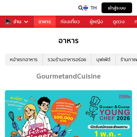
TH
เข้าสู่ระบบ
สารวงการเพลง
อ่าน
อาหาร
ท่องเที่ยว
ผู้หญิง
ดูดวง
ท
อาหาร
หน้าแรกอาหาร
รวมร้านอาหารอร่อย
บุฟเฟ่ต์
ร้านกา
GourmetandCuisine