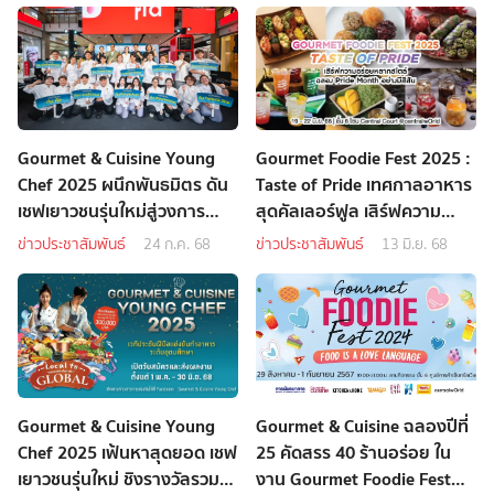
Gourmet & Cuisine Young
Gourmet Foodie Fest 2025 :
Chef 2025 ผนึกพันธมิตร ดัน
Taste of Pride เทศกาลอาหาร
เชฟเยาวชนรุ่นใหม่สู่วงการ
สุดคัลเลอร์ฟูล เสิร์ฟความ
อาหาร ชูแนวคิด “Local to
อร่อยหลากสไตล์ ฉลอง Pride
ข่าวประชาสัมพันธ์
24 ก.ค. 68
ข่าวประชาสัมพันธ์
13 มิ.ย. 68
Global - จากรสชาติท้องถิ่นสู่
Month อย่างมีสีสัน
เวทีโลก”
Gourmet & Cuisine Young
Gourmet & Cuisine ฉลองปีที่
Chef 2025 เฟ้นหาสุดยอด เชฟ
25 คัดสรร 40 ร้านอร่อย ใน
เยาวชนรุ่นใหม่ ชิงรางวัลรวม
งาน Gourmet Foodie Fest