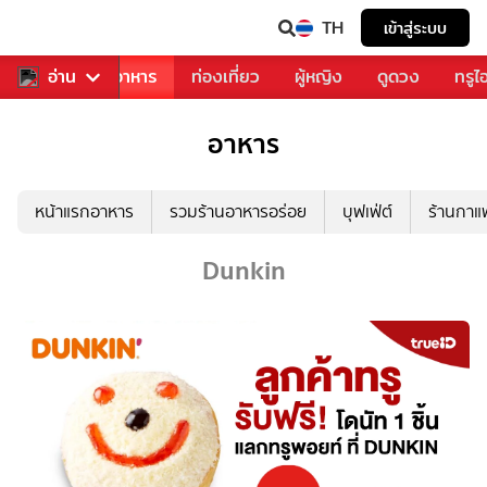
TH
เข้าสู่ระบบ
วงการเพลง
อ่าน
อาหาร
ท่องเที่ยว
ผู้หญิง
ดูดวง
ทรูไ
อาหาร
หน้าแรกอาหาร
รวมร้านอาหารอร่อย
บุฟเฟ่ต์
ร้านกา
Dunkin