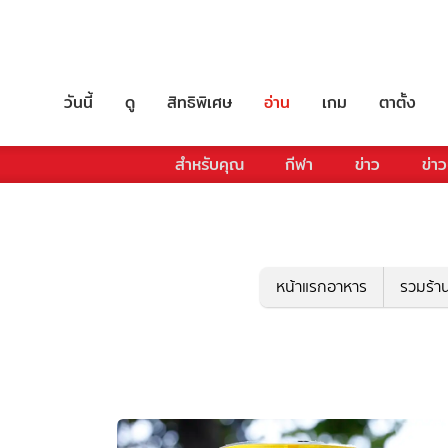
วันนี้
ดู
สิทธิพิเศษ
อ่าน
เกม
ตาตั้ง
สำหรับคุณ
กีฬา
ข่าว
ข่าว
หน้าแรกอาหาร
รวมร้า