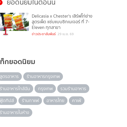
ยอดนิยมในตอนนี้
Delicasia x Chester's เสิร์ฟไก่ย่าง
สูตรเผ็ด แซ่บแบบซิกเนเจอร์ ที่ 7-
1
Eleven ทุกสาขา
ข่าวประชาสัมพันธ์
29 เม.ย. 69
แท็กยอดนิยม
สูตรอาหาร
ร้านอาหารกรุงเทพ
ร้านอาหารใกล้ฉัน
กรุงเทพ
รวมร้านอาหาร
ฟู้ดทิปส์
ร้านกาแฟ
อาหารไทย
คาเฟ่
ร้านอาหารในห้าง