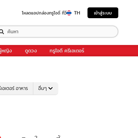
TH
เข้าสู่ระบบ
โหลดแอป
กล่องทรูไอดี ทีวี
ผู้หญิง
ดูดวง
ทรูไอดี ครีเอเตอร์
ีเอเตอร์ อาหาร
อื่นๆ