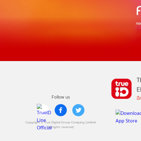
T
E
Follow us
อ
Copyright © True Digital Group Company Limited.
All rights reserved