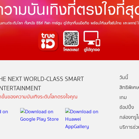
วันนี้
HE NEXT WORLD-CLASS SMART
NTERTAINMENT
สิทธิพิเศษ
ีกขั้นของความบันเทิงระดับโลกตรงใจคุณ
เกม
ช้อปปิ้ง
กล่องทรูไอ
บริการช่ว