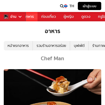
TH
เข้าสู่ระบบ
วงการเพลง
อ่าน
อาหาร
ท่องเที่ยว
ผู้หญิง
ดูดวง
ทรูไ
อาหาร
หน้าแรกอาหาร
รวมร้านอาหารอร่อย
บุฟเฟ่ต์
ร้านกา
Chef Man