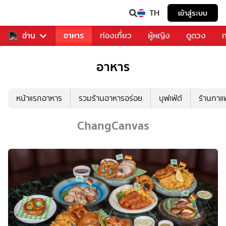
TH
เข้าสู่ระบบ
สารวงการเพลง
อ่าน
อาหาร
ท่องเที่ยว
ผู้หญิง
ดูดวง
ท
อาหาร
หน้าแรกอาหาร
รวมร้านอาหารอร่อย
บุฟเฟ่ต์
ร้านกา
ChangCanvas