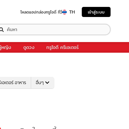
TH
เข้าสู่ระบบ
โหลดแอป
กล่องทรูไอดี ทีวี
ผู้หญิง
ดูดวง
ทรูไอดี ครีเอเตอร์
ีเอเตอร์ อาหาร
อื่นๆ