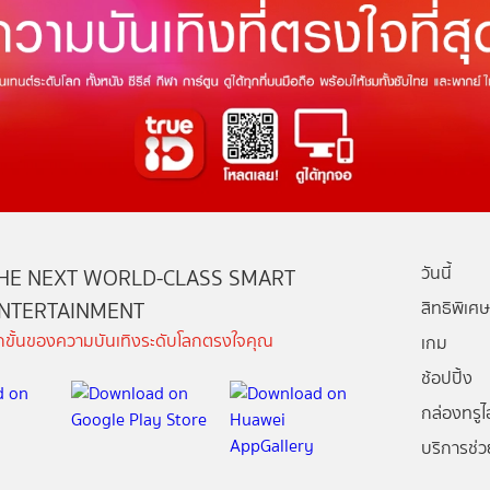
วันนี้
HE NEXT WORLD-CLASS SMART
NTERTAINMENT
สิทธิพิเศษ
ีกขั้นของความบันเทิงระดับโลกตรงใจคุณ
เกม
ช้อปปิ้ง
กล่องทรูไอ
บริการช่ว