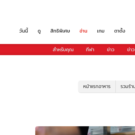
วันนี้
ดู
สิทธิพิเศษ
อ่าน
เกม
ตาตั้ง
สำหรับคุณ
กีฬา
ข่าว
ข่าว
หน้าแรกอาหาร
รวมร้า