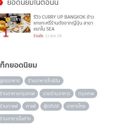
ยอดนิยมในตอนนี้
รีวิว CURRY UP BANGKOK ข้าว
แกงกะหรี่ร้านดังจากญี่ปุ่น สาขา
1
แรกใน SEA
ร้านดัง
11 พ.ค. 69
แท็กยอดนิยม
สูตรอาหาร
ร้านอาหารใกล้ฉัน
ร้านอาหารกรุงเทพ
รวมร้านอาหาร
กรุงเทพ
ร้านกาแฟ
คาเฟ่
ฟู้ดทิปส์
อาหารไทย
ร้านอาหารในห้าง