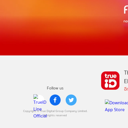
T
E
Follow us
อ
Copyright © True Digital Group Company Limited.
All rights reserved