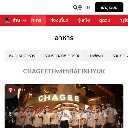
TH
เข้าสู่ระบบ
วงการเพลง
อ่าน
อาหาร
ท่องเที่ยว
ผู้หญิง
ดูดวง
ทรูไ
อาหาร
หน้าแรกอาหาร
รวมร้านอาหารอร่อย
บุฟเฟ่ต์
ร้านกา
CHAGEETHwithBAEINHYUK