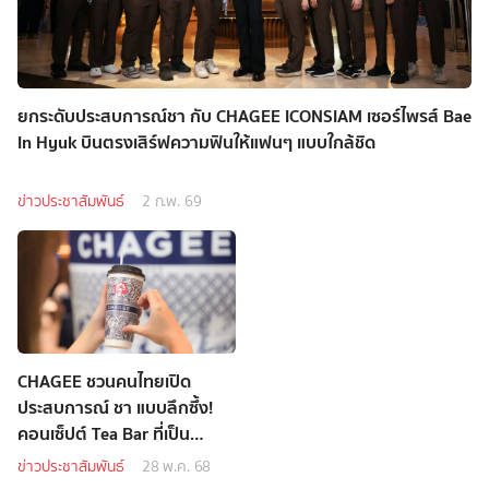
ยกระดับประสบการณ์ชา กับ CHAGEE ICONSIAM เซอร์ไพรส์ Bae
In Hyuk บินตรงเสิร์ฟความฟินให้แฟนๆ แบบใกล้ชิด
ข่าวประชาสัมพันธ์
2 ก.พ. 69
CHAGEE ชวนคนไทยเปิด
ประสบการณ์ ชา แบบลึกซึ้ง!
คอนเซ็ปต์ Tea Bar ที่เป็น
มากกว่าร้านชา
ข่าวประชาสัมพันธ์
28 พ.ค. 68