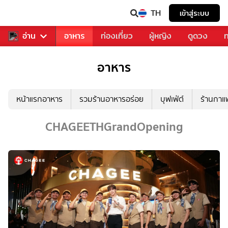
TH
เข้าสู่ระบบ
สารวงการเพลง
อ่าน
อาหาร
ท่องเที่ยว
ผู้หญิง
ดูดวง
ท
อาหาร
หน้าแรกอาหาร
รวมร้านอาหารอร่อย
บุฟเฟ่ต์
ร้านกา
CHAGEETHGrandOpening