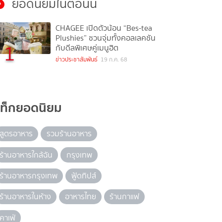
ยอดนิยมในตอนนี้
CHAGEE เปิดตัวน้อน “Bes-tea
Plushies” ชวนจุ่มทั้งคอลเลคชัน
1
กับดีลพิเศษคู่เมนูฮิต
ข่าวประชาสัมพันธ์
19 ก.ค. 68
แท็กยอดนิยม
สูตรอาหาร
รวมร้านอาหาร
ร้านอาหารใกล้ฉัน
กรุงเทพ
ร้านอาหารกรุงเทพ
ฟู้ดทิปส์
ร้านอาหารในห้าง
อาหารไทย
ร้านกาแฟ
คาเฟ่