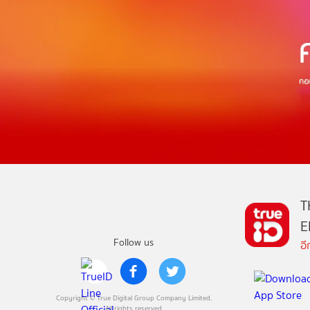
T
E
Follow us
อ
Copyright © True Digital Group Company Limited.
All rights reserved