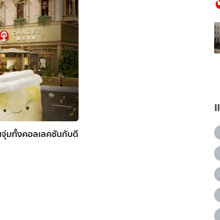
ุ่มทั้งคอลเลคชันกับดี