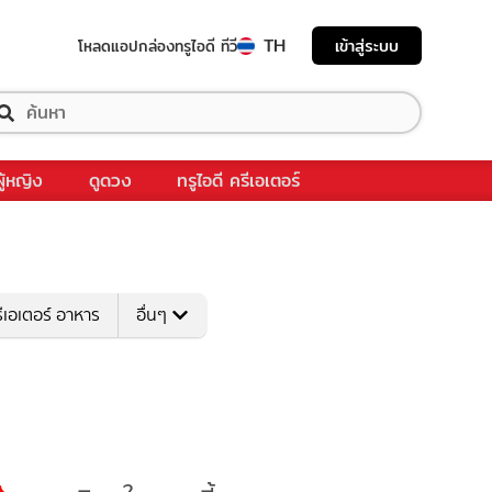
TH
เข้าสู่ระบบ
โหลดแอป
กล่องทรูไอดี ทีวี
ผู้หญิง
ดูดวง
ทรูไอดี ครีเอเตอร์
ีเอเตอร์ อาหาร
อื่นๆ