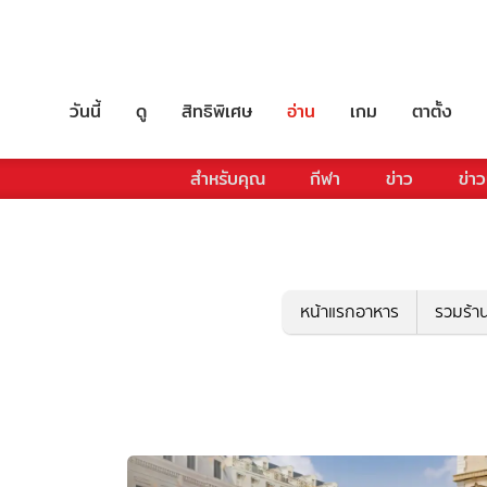
วันนี้
ดู
สิทธิพิเศษ
อ่าน
เกม
ตาตั้ง
สำหรับคุณ
กีฬา
ข่าว
ข่าว
หน้าแรกอาหาร
รวมร้า