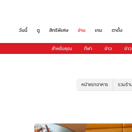
วันนี้
ดู
สิทธิพิเศษ
อ่าน
เกม
ตาตั้ง
สำหรับคุณ
กีฬา
ข่าว
ข่าว
หน้าแรกอาหาร
รวมร้า