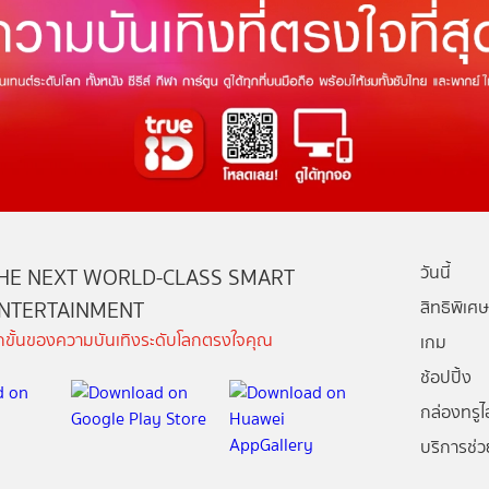
วันนี้
HE NEXT WORLD-CLASS SMART
NTERTAINMENT
สิทธิพิเศษ
ีกขั้นของความบันเทิงระดับโลกตรงใจคุณ
เกม
ช้อปปิ้ง
กล่องทรูไอ
บริการช่ว