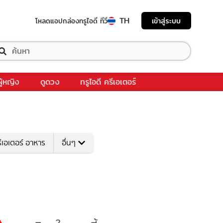
TH
เข้าสู่ระบบ
โหลดแอป
กล่องทรูไอดี ทีวี
ผู้หญิง
ดูดวง
ทรูไอดี ครีเอเตอร์
ีเอเตอร์ อาหาร
อื่นๆ