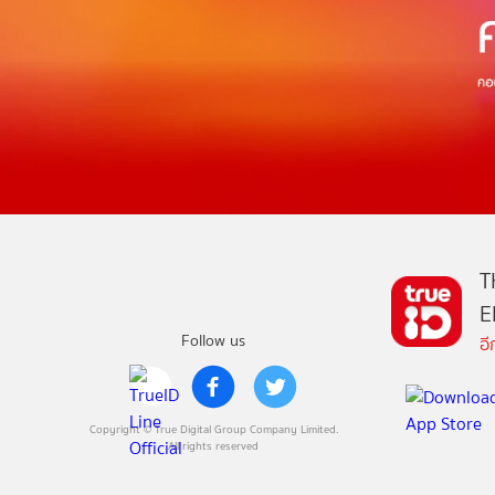
T
E
Follow us
อ
Copyright © True Digital Group Company Limited.
All rights reserved