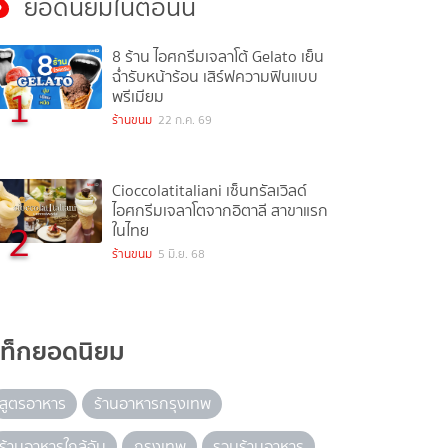
ยอดนิยมในตอนนี้
8 ร้าน ไอศกรีมเจลาโต้ Gelato เย็น
ฉ่ำรับหน้าร้อน เสิร์ฟความฟินแบบ
1
พรีเมียม
ร้านขนม
22 ก.ค. 69
Cioccolatitaliani เซ็นทรัลเวิลด์
ไอศกรีมเจลาโตจากอิตาลี สาขาแรก
2
ในไทย
ร้านขนม
5 มิ.ย. 68
แท็กยอดนิยม
สูตรอาหาร
ร้านอาหารกรุงเทพ
ร้านอาหารใกล้ฉัน
กรุงเทพ
รวมร้านอาหาร