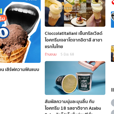
Cioccolatitaliani เซ็นทรัลเวิลด์
ไอศกรีมเจลาโตจากอิตาลี สาขา
แรกในไทย
ร้านขนม
5 มิ.ย. 68
ร้อน เสิร์ฟความฟินแบบ
สัมผัสความนุ่มละมุนลิ้น กับ
ไอศกรีม 18 รสชาติจาก Azabu