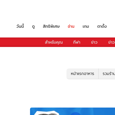
วันนี้
ดู
สิทธิพิเศษ
อ่าน
เกม
ตาตั้ง
สำหรับคุณ
กีฬา
ข่าว
ข่าว
หน้าแรกอาหาร
รวมร้า