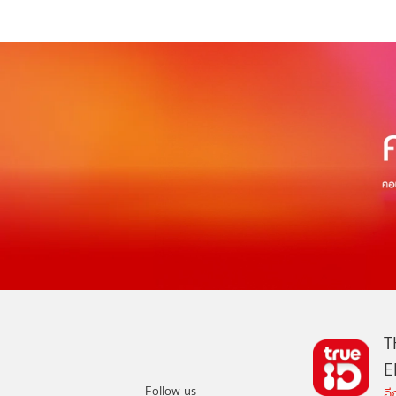
T
E
Follow us
อ