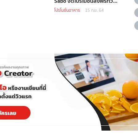
Sabo จัดโปรโมชั่นส่งฟรีทั่ว
ประเทศ !
โปรโมชั่นอาหาร
15 ก.ย. 64