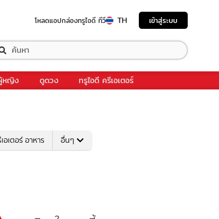
TH
เข้าสู่ระบบ
โหลดแอป
กล่องทรูไอดี ทีวี
ผู้หญิง
ดูดวง
ทรูไอดี ครีเอเตอร์
ีเอเตอร์ อาหาร
อื่นๆ