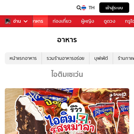
TH
เข้าสู่ระบบ
วงการเพลง
อ่าน
อาหาร
ท่องเที่ยว
ผู้หญิง
ดูดวง
ทรูไ
อาหาร
หน้าแรกอาหาร
รวมร้านอาหารอร่อย
บุฟเฟ่ต์
ร้านกา
ไอติมเซเว่น