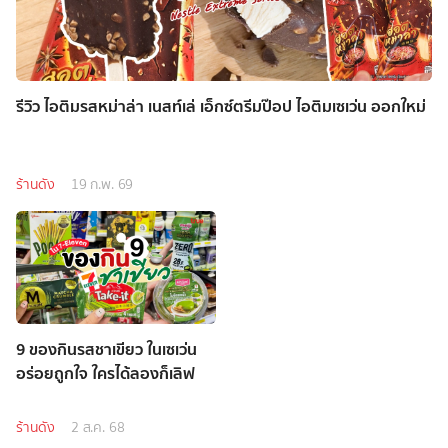
รีวิว ไอติมรสหม่าล่า เนสท์เล่ เอ็กซ์ตรีมป๊อป ไอติมเซเว่น ออกใหม่
ร้านดัง
19 ก.พ. 69
9 ของกินรสชาเขียว ในเซเว่น
อร่อยถูกใจ ใครได้ลองก็เลิฟ
ร้านดัง
2 ส.ค. 68