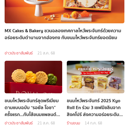
MX Cakes & Bakery ชวนฉลองเทศกาลไหว้พระจันทร์ด้วยความ
อร่อยระดับตำนานจากฮ่องกง กับขนมไหว้พระจันทร์ยอดนิยม
ข่าวประชาสัมพันธ์
21 ส.ค. 68
ขนมไหว้พระจันทร์สุดพรีเมียม
ขนมไหว้พระจันทร์ 2025 Kyo
ตามแบบฉบับ “รอยัล โอชา”
Roll En ร่วม 3 เชฟมิชลินจาก
ครั้งแรก...กับไส้ขนมแพลนต์
สิงคโปร์ ส่งความอร่อยระดับ
เบส ตอบโจทย์คนรักสุขภาพ!
ตำนาน
ข่าวประชาสัมพันธ์
21 ส.ค. 68
ร้านขนม
14 ก.ค. 68