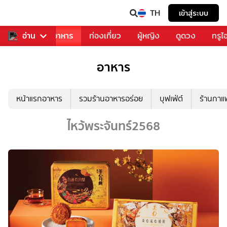
TH
เข้าสู่ระบบ
วงการเพลง
อ่าน
อาหาร
ท่องเที่ยว
ผู้หญิง
ดูดวง
ทรูไ
อาหาร
หน้าแรกอาหาร
รวมร้านอาหารอร่อย
บุฟเฟ่ต์
ร้านกา
ไหว้พระจันทร์2568