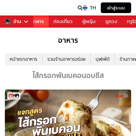
TH
เข้าสู่ระบบ
วงการเพลง
อ่าน
อาหาร
ท่องเที่ยว
ผู้หญิง
ดูดวง
ทรูไ
อาหาร
หน้าแรกอาหาร
รวมร้านอาหารอร่อย
บุฟเฟ่ต์
ร้านกา
ไส้กรอกพันเบคอนอบชีส