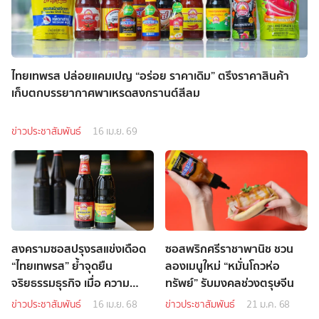
ไทยเทพรส ปล่อยแคมเปญ “อร่อย ราคาเดิม” ตรึงราคาสินค้า
เก็บตกบรรยากาศพาเหรดสงกรานต์สีลม
ข่าวประชาสัมพันธ์
16 เม.ย. 69
สงครามซอสปรุงรสแข่งเดือด
ซอสพริกศรีราชาพานิช ชวน
“ไทยเทพรส” ย้ำจุดยืน
ลองเมนูใหม่ “หมั่นโถวห่อ
จริยธรรมธุรกิจ เมื่อ ความ
ทรัพย์” รับมงคลช่วงตรุษจีน
คล้าย ของฉลากสินค้าสร้าง
ข่าวประชาสัมพันธ์
16 เม.ย. 68
ข่าวประชาสัมพันธ์
21 ม.ค. 68
ความสับสนผู้บริโภค