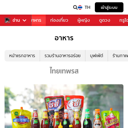
TH
เข้าสู่ระบบ
วงการเพลง
อ่าน
อาหาร
ท่องเที่ยว
ผู้หญิง
ดูดวง
ทรูไ
อาหาร
หน้าแรกอาหาร
รวมร้านอาหารอร่อย
บุฟเฟ่ต์
ร้านกา
ไทยเทพรส