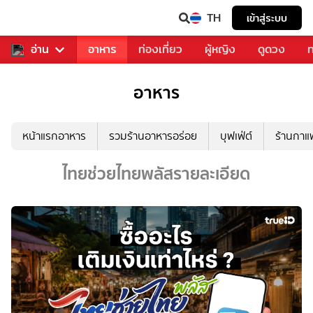
TH
เข้าสู่ระบบ
สารวงการเพลง
อ่าน
อาหาร
ท่องเที่ยว
ผู้หญิง
ดูดวง
ท
อาหาร
หน้าแรกอาหาร
รวมร้านอาหารอร่อย
บุฟเฟ่ต์
ร้านกา
ไทยช่วยไทยพลัสรายละเอียด