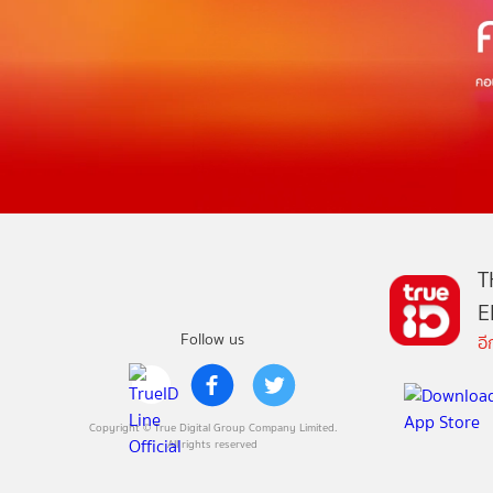
T
E
Follow us
อ
Copyright © True Digital Group Company Limited.
All rights reserved