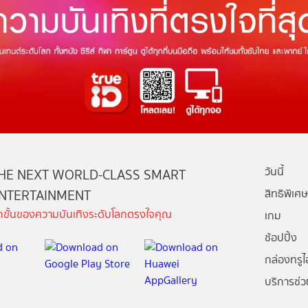
วันนี้
HE NEXT WORLD-CLASS SMART
NTERTAINMENT
สิทธิพิเศษ
ีกขั้นของความบันเทิงระดับโลกตรงใจคุณ
เกม
ช้อปปิ้ง
กล่องทรูไอ
บริการช่ว