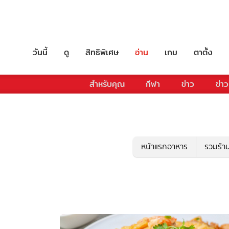
วันนี้
ดู
สิทธิพิเศษ
อ่าน
เกม
ตาตั้ง
สำหรับคุณ
กีฬา
ข่าว
ข่าว
หน้าแรกอาหาร
รวมร้า