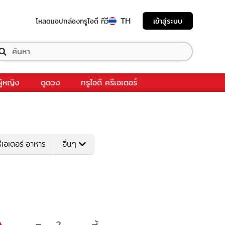
TH
เข้าสู่ระบบ
โหลดแอป
กล่องทรูไอดี ทีวี
ผู้หญิง
ดูดวง
ทรูไอดี ครีเอเตอร์
ีเอเตอร์ อาหาร
อื่นๆ