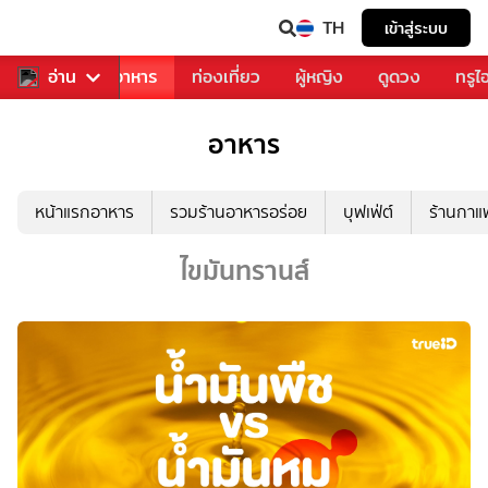
TH
เข้าสู่ระบบ
วงการเพลง
อ่าน
อาหาร
ท่องเที่ยว
ผู้หญิง
ดูดวง
ทรูไ
อาหาร
หน้าแรกอาหาร
รวมร้านอาหารอร่อย
บุฟเฟ่ต์
ร้านกา
ไขมันทรานส์